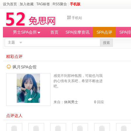
设为首页
|
加入收藏
|
TAG标签
|
RSS聚合
|
手机版
手机站
男士SPA会所
首页
SPA按摩资讯
SPA点评
SPA
主题
搜索
精彩点评
飒月SPA会馆
感觉不到那种氛围，可能也与我
的心情有关系吧，希望不断改进
吧。
来自：
休闲男士
0
回应
点评达人