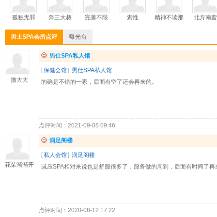
孤独无罪
奔三大叔
完善不限
索性
精神不读那
北方南蛮
男士SPA会所点评
曝光台
男仕SPA私人馆
[
保健会馆
]
男仕SPA私人馆
撒大大
的确是不错的一家，后面有空了还会再来的。
点评时间：2021-09-05 09:46
润足阁楼
[
私人会馆
]
润足阁楼
花朵渐渐开
减压SPA相对来说也是舒服很多了，服务做的周到，后面有时间了再
点评时间：2020-08-12 17:22