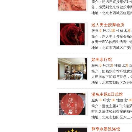
简介：秘遇日式按摩馆让
务，感受到北京保健按摩
地址：北京市西城区红莲
迷人男士按摩会所
服务:
6
环境:
10
性价比:
6
简介：迷人男士按摩会所
在男士SPA休闲生活当
地址：北京市西城区广安
如画水疗馆
服务:
0
环境:
0
性价比:
0
综
简介：如画水疗馆环境优
人彻底放下忙碌与疲惫，
地址：北京市朝阳区双井
漫兔主题&日式馆
服务:
8
环境:
10
性价比:
1
简介：漫兔主题&日式馆
时间之后体验到按摩的放
地址：北京市朝阳区东三
尊享水墨洗浴馆