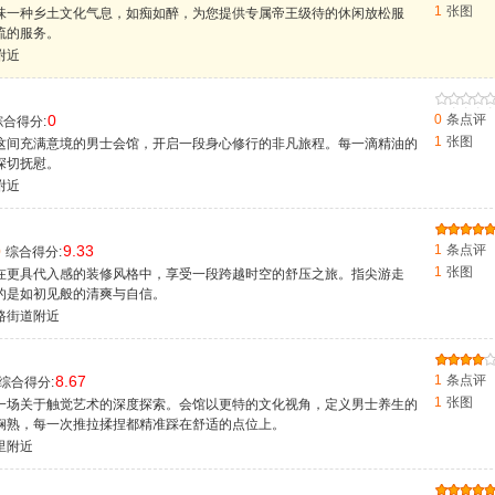
1
张图
味一种乡土文化气息，如痴如醉，为您提供专属帝王级待的休闲放松服
流的服务。
附近
0
0
条点评
合得分:
1
张图
这间充满意境的男士会馆，开启一段身心修行的非凡旅程。每一滴精油的
深切抚慰。
附近
9.33
1
条点评
0
综合得分:
1
张图
在更具代入感的装修风格中，享受一段跨越时空的舒压之旅。指尖游走
的是如初见般的清爽与自信。
路街道附近
8.67
1
条点评
综合得分:
1
张图
一场关于触觉艺术的深度探索。会馆以更特的文化视角，定义男士养生的
娴熟，每一次推拉揉捏都精准踩在舒适的点位上。
里附近