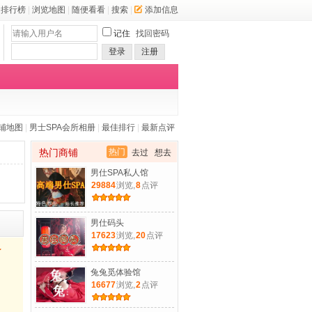
排行榜
|
浏览地图
|
随便看看
|
搜索
|
添加信息
记住
找回密码
登录
注册
铺地图
|
男士SPA会所相册
|
最佳排行
|
最新点评
热门商铺
热门
去过
想去
男仕SPA私人馆
29884
浏览,
8
点评
男仕码头
17623
浏览,
20
点评
兔兔觅体验馆
16677
浏览,
2
点评