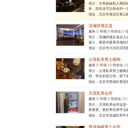
简介：古筝妹妹私人阁回
务，您在这可以体会到一
地址：北京市海淀区香山
清澜舒缓足道
服务:
0
环境:
0
性价比:
0
综
简介：清澜舒缓足道步入
渗入，都是对疲累灵魂的
地址：北京市大兴区旧宫
云境私享男士楼阁
服务:
8
环境:
10
性价比:
1
简介：云境私享男士楼阁
间，带走的是尘埃，留下
地址：北京市西城区展览
天境私养会所
服务:
8
环境:
8
性价比:
10
简介：天境私养会所这是
新更度。更好养生师手法
地址：北京市东城区和平
尊域巅峰男士会所