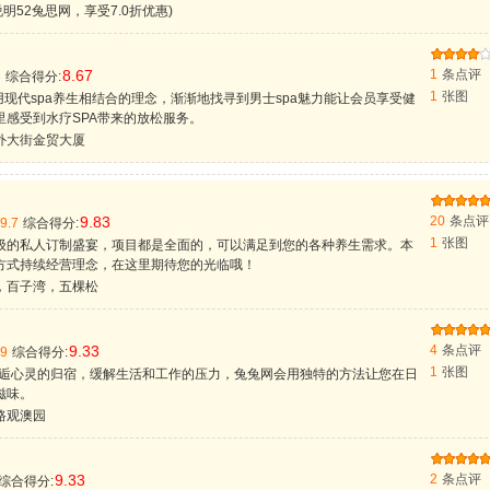
说明52兔思网，享受7.0折优惠)
8.67
1
条点评
6
综合得分:
1
张图
A引用现代spa养生相结合的理念，渐渐地找寻到男士spa魅力能让会员享受健
里感受到水疗SPA带来的放松服务。
外大街金贸大厦
9.83
20
条点评
9.7
综合得分:
1
张图
级的私人订制盛宴，项目都是全面的，可以满足到您的各种养生需求。本
方式持续经营理念，在这里期待您的光临哦！
，百子湾，五棵松
9.33
4
条点评
9
综合得分:
1
张图
邂逅心灵的归宿，缓解生活和工作的压力，兔兔网会用独特的方法让您在日
滋味。
路观澳园
9.33
2
条点评
综合得分: