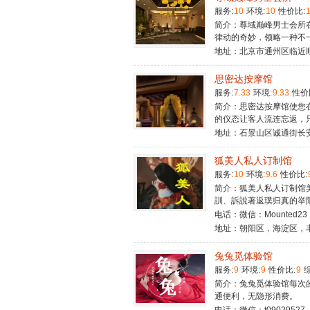
服务:
10
环境:
10
性价比:
简介：尊域巅峰男士会所
律动的奇妙，领略一种不
地址：北京市通州区临近
思密达按摩馆
服务:
7.33
环境:
9.33
性价
简介：思密达按摩馆使您
的仪态让客人流连忘返，
地址：石景山区诚通街长
狐美人私人订制馆
服务:
10
环境:
9.6
性价比:
简介：狐美人私人订制馆
訓、訴說著返璞归真的举
电话：微信：Mounted23
地址：朝阳区，海淀区，
兔兔觅体验馆
服务:
9
环境:
9
性价比:
9
综
简介：兔兔觅体验馆每次
通便利，无隐形消费。