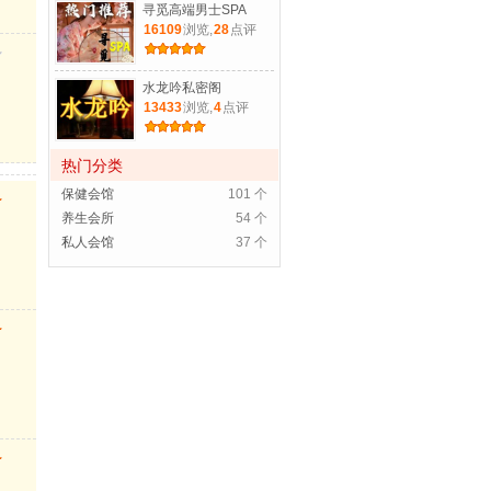
寻觅高端男士SPA
16109
浏览,
28
点评
水龙吟私密阁
13433
浏览,
4
点评
热门分类
保健会馆
101 个
养生会所
54 个
私人会馆
37 个