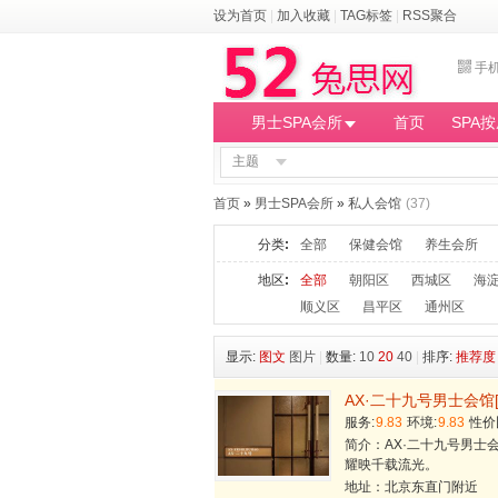
设为首页
|
加入收藏
|
TAG标签
|
RSS聚合
手
男士SPA会所
首页
SPA
主题
首页
»
男士SPA会所
»
私人会馆
(37)
分类
:
全部
保健会馆
养生会所
地区
:
全部
朝阳区
西城区
海
顺义区
昌平区
通州区
显示:
图文
图片
|
数量:
10
20
40
|
排序:
推荐度
AX·二十九号男士会馆
服务:
9.83
环境:
9.83
性价
简介：AX·二十九号男
耀映千载流光。
地址：北京东直门附近