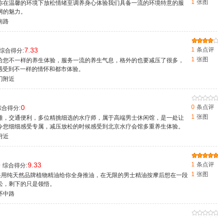
1
张图
你在温馨的环境下放松情绪至调养身心体验我们具备一流的环境特意的服
网的魅力。
南路
7.33
1
条点评
综合得分:
1
张图
给您不一样的养生体验，服务一流的养生气息，格外的也要减压了很多，
中感受到不一样的情怀和都市体验。
门附近
0
0
条点评
合得分:
1
张图
雅，交通便利，多位精挑细选的水疗师，属于高端男士休闲馆，是一处让
令您细细感受专属，减压放松的时候感受到北京水疗会馆多重养生体验。
附近
9.33
1
条点评
0
综合得分:
1
张图
采用纯天然品牌植物精油给你全身推油，在无限的男士精油按摩后想在一段
松，剩下的只是领悟。
环中路