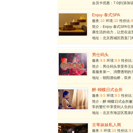
会员卡优惠：7.0折(添加
Enjoy·泰式SPA
服务:
10
环境:
10
性价比:
简介：Enjoy·泰式SP
康生活的动力，让您在这
地址：北京西城区西直门
男仕码头
服务:
9.9
环境:
9.9
性价比:
简介：男仕码头享受帝王
着服务第一、消费透明的
地址：朝阳酒仙桥，双井
醉·蝴蝶日式会所
服务:
9.5
环境:
9.5
性价比:
简介：醉·蝴蝶日式会所
常的繁忙中享受到人生的
地址：北京市海淀区黑泉
古筝妹妹私人阁
服务:
9
环境:
10
性价比:
9