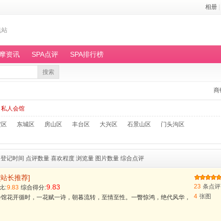
相册
|
机站
按摩资讯
SPA点评
SPA排行榜
搜索
商
私人会馆
淀区
东城区
房山区
丰台区
大兴区
石景山区
门头沟区
登记时间
点评数量
喜欢程度
浏览量
图片数量
综合点评
[站长推荐]
9.83
23
条点评
比:
9.83
综合得分:
4
张图
士会馆花开循时，一花赋一诗，朝暮流转，至情至性。一瞥惊鸿，绝代风华，