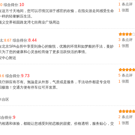
10
1
条点评
10
综合得分:
1
张图
​在这方寸天地间，您可以尽情沉溺于感官的欢愉，在指尖游走间感受生命
一样的轻奢解压生活。
顺义交界裕园路龙湾七街商业广场周边
8.44
3
条点评
比:
8.67
综合得分:
1
张图
在北京SPA会所中享受到身心的愉悦，优雅的环境和如梦般的手法，曼妙
只为了您的健康和心灵放松而做了更多活跃快活的事情。
安中心附近
9.73
5
条点评
9.6
综合得分:
1
张图
美疗師应有尽有。無論是从外形，气质或是服务，手法动作都是专业培
阳极致！交通方便有停车位可开发票。
丰台区
9
2
条点评
合得分:
1
张图
的相遇和体验，都能让您感受到初恋般的甜蜜。价格透明，服务贴心，交