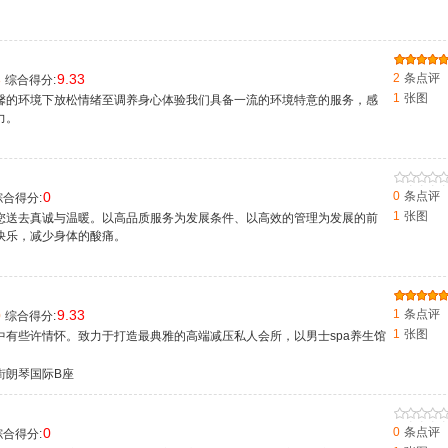
9.33
2
条点评
8
综合得分:
1
张图
馨的环境下放松情绪至调养身心体验我们具备一流的环境特意的服务，感
力。
0
0
条点评
合得分:
1
张图
您送去真诚与温暖。以高品质服务为发展条件、以高效的管理为发展的前
快乐，减少身体的酸痛。
9.33
1
条点评
0
综合得分:
1
张图
中有些许情怀。致力于打造最典雅的高端减压私人会所，以男士spa养生馆
街朗琴国际B座
0
0
条点评
合得分: