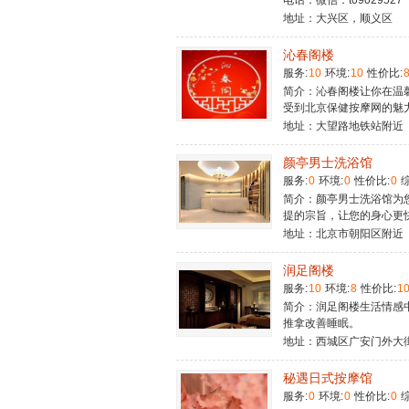
电话：微信：t09029527
地址：大兴区，顺义区
沁春阁楼
服务:
10
环境:
10
性价比:
简介：沁春阁楼让你在温
受到北京保健按摩网的魅
地址：大望路地铁站附近
颜亭男士洗浴馆
服务:
0
环境:
0
性价比:
0
综
简介：颜亭男士洗浴馆为
提的宗旨，让您的身心更
地址：北京市朝阳区附近
润足阁楼
服务:
10
环境:
8
性价比:
1
简介：润足阁楼生活情感
推拿改善睡眠。
地址：西城区广安门外大
秘遇日式按摩馆
服务:
0
环境:
0
性价比:
0
综