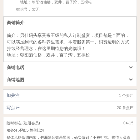
地址：
朝阳酒仙桥，双井，百子湾，五棵松
微信号：
暂无
商铺简介
简介：
男仕码头
享受帝王级的私人订制盛宴，项目都是全面的，
可以满足到您的各种养生需求。本着服务第一、消费透明的方式
持续经营理念，在这里期待您的光临哦！
地址：
朝阳酒仙桥，双井，百子湾，五棵松
商铺电话
商铺地图
加关注
1 个关注
写点评
20 条点评
随时都在 (注册会员)
04-15
服务:
4
环境:
5
性价比:
4
整体风格低调内敛，包厢隔音效果显著，确实做到了不被打扰。接待人员态