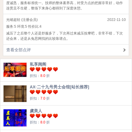
度诚恳，服务标准统一。技师的整体素养高，对受力点的把握非常好，动作
连贯且不生硬，整场下来身心都得到了深度休憩。
光绪超轻 (注册会员)
2022-11-10
服务:
5
环境:
5
性价比:
4
减压了之后整个人还是舒服多了，下次再过来减压按摩吧，非常不错，下次
还会来，还是从兔思网找的比较靠谱点。
查看全部点评
私享闺阁
折扣：
8.0
折
AX·二十九号男士会馆[站长推荐]
折扣：
7.0
折
虞美人
折扣：
8.0
折