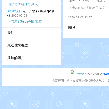
服务：5
环境：5
性价比：
情小七·主题日式
(
回应
)
在青岛的每一刻都闲的放松了
风霜吹灭新
点评了 水茉莉足道spa会
馆
2020-07-08
2020-07-06 22:27
水茉莉足道spa会馆
(
回应
)
图片
关注
最近谁来看过
添加的商户
Powered by
52
免责声明：站内会员言论仅代表个人观点，