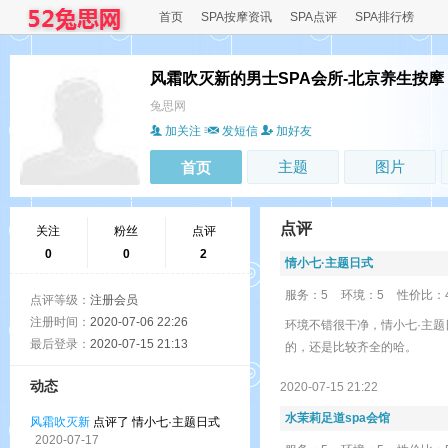
首页
SPA按摩资讯
SPA点评
SPA排行榜
风霜吹灭新的男士SPA会所-北京养生按摩
兔思网
加关注
发短信
加好友
主题
图片
首页
点评
关注
粉丝
点评
0
0
2
情小七·主题日式
服务：5
环境：5
性价比：
点评等级：
注册会员
注册时间：
2020-07-06 22:26
环境不错很干净，情小七·主
最后登录：
2020-07-15 21:13
的，还是比较齐全的哈。
动态
2020-07-15 21:22
水茉莉足道spa会馆
风霜吹灭新
点评了 情小七·主题日式
2020-07-17