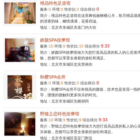
维品特色足道馆
0
服务:
0
环境:
0
性价比:
0
综合得分:
简介：维品特色足道馆在这里舞低杨柳楼心月，歌尽桃花扇
的清香韵味，幽情满满，花香四溢。
地址：北京市东城区东直门内大街
娇颜SPA按摩馆
9.33
服务:
10
环境:
8
性价比:
10
综合得分:
简介：娇颜SPA按摩馆倾力为您打造高品质的私人的心灵港
验，您都可以享受全身新的放松和满足。
地址：北京市东城区忠实里南街
秋樱SPA会所
0
服务:
0
环境:
0
性价比:
0
综合得分:
简介：秋樱SPA会所不仅有很高的颜值，技术也是首屈一指
导，慢慢的接触到更多快乐的时光。
地址：北京市东城区先晓胡同
野猫之恋特色按摩馆
9.33
服务:
10
环境:
9
性价比:
9
综合得分:
简介：野猫之恋特色按摩馆倾力为您打造高品质的私人的心
乐体验，您都可以享受全身新的放松和满足。
地址：北京市东城区安定门附近