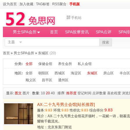
设为首页
|
加入收藏
|
TAG标签
|
RSS聚合
|
手机版
手机站
男士SPA会所
首页
SPA按摩资讯
SPA点评
SPA
主题
搜索
首页
»
男士SPA会所
»
东城区
(20)
分类
:
全部
保健会馆
养生会所
私人会馆
地区
:
全部
朝阳区
西城区
海淀区
东城区
房山区
丰台区
顺义区
昌平区
通州区
显示:
图文
图片
|
数量:
10
20
40
|
排序:
推荐度
登记时间
点评数量
喜欢程度
浏览
AX·二十九号男士会馆[站长推荐]
9.83
服务:
9.83
环境:
9.83
性价比:
9.83
综合得分:
简介：AX·二十九号男士会馆花开循时，一花赋一诗，朝暮
耀映千载流光。
地址：北京东直门附近