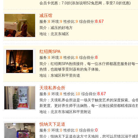
会员卡优惠：7.0折(添加说明52兔思网，享受7.0折优惠)
减压馆
8.67
服务:
8
环境:
9
性价比:
9
综合得分:
简介：减压的好地方
地址：北京东城区
红绍阁SPA
8
服务:
8
环境:
8
性价比:
8
综合得分:
简介：红绍阁SPA热情接待，每一位水疗师都愿意服务好每
热情，也能够享受到该有的兔子体验。
地址：东城区和平里街道
天境私养会所
8.67
服务:
8
环境:
8
性价比:
10
综合得分:
简介：天境私养会所这是一场关于触觉艺术的深度探索。会
新更度。更好养生师手法娴熟，每一次推拉揉捏都精准踩在
地址：北京市东城区和平里附近
悦纳天下足道
0
服务:
0
环境:
0
性价比:
0
综合得分:
简介：悦纳天下足道在这方寸天地间，您可以尽情沉溺于感