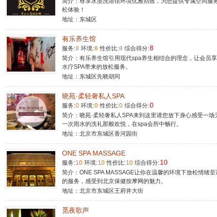
简介：尊享水墨洗浴馆环境优雅别致，为您提供专属空间服
松体验！
地址：东城区
有乐养生馆
8
服务:
8
环境:
8
性价比:
8
综合得分:
简介：有乐养生馆引用现代spa养生相结合的理念，让会员
水疗SPA带来的放松服务。
地址：东城区先晓胡同
晓苑·柔轻奢私人SPA
0
服务:
0
环境:
0
性价比:
0
综合得分:
简介：晓苑·柔轻奢私人SPA来到这里请您放下身心感受一场
一次雨水的洗礼那般欢悦，在spa会所中畅行。
地址：北京市东城区香河园街
ONE SPA MASSAGE
10
服务:
10
环境:
10
性价比:
10
综合得分:
简介：ONE SPA MASSAGE让你在温馨的环境下放松情
的服务，感受到北京保健按摩网的魅力。
地址：北京市东城区王府井大街​
觅夜歌声