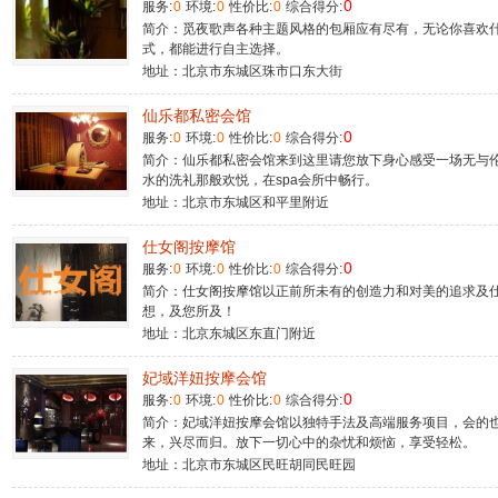
0
服务:
0
环境:
0
性价比:
0
综合得分:
简介：觅夜歌声各种主题风格的包厢应有尽有，无论你喜欢
式，都能进行自主选择。
地址：北京市东城区珠市口东大街
仙乐都私密会馆
0
服务:
0
环境:
0
性价比:
0
综合得分:
简介：仙乐都私密会馆来到这里请您放下身心感受一场无与伦
水的洗礼那般欢悦，在spa会所中畅行。
地址：北京市东城区和平里附近
仕女阁按摩馆
0
服务:
0
环境:
0
性价比:
0
综合得分:
简介：仕女阁按摩馆以正前所未有的创造力和对美的追求及
想，及您所及！
地址：北京东城区东直门附近
妃域洋妞按摩会馆
0
服务:
0
环境:
0
性价比:
0
综合得分:
简介：妃域洋妞按摩会馆以独特手法及高端服务项目，会的
来，兴尽而归。放下一切心中的杂忧和烦恼，享受轻松。
地址：北京市东城区民旺胡同民旺园