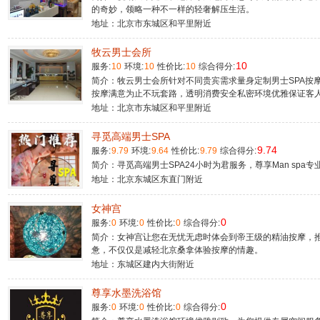
的奇妙，领略一种不一样的轻奢解压生活。
地址：北京市东城区和平里附近
牧云男士会所
10
服务:
10
环境:
10
性价比:
10
综合得分:
简介：牧云男士会所针对不同贵宾需求量身定制男士SPA按
按摩满意为止不玩套路，透明消费安全私密环境优雅保证客
地址：北京市东城区和平里附近
寻觅高端男士SPA
9.74
服务:
9.79
环境:
9.64
性价比:
9.79
综合得分:
简介：寻觅高端男士SPA24小时为君服务，尊享Man sp
地址：北京东城区东直门附近
女神宫
0
服务:
0
环境:
0
性价比:
0
综合得分:
简介：女神宫让您在无忧无虑时体会到帝王级的精油按摩，
惫，不仅仅是减轻北京桑拿体验按摩的情趣。
地址：东城区建内大街附近
尊享水墨洗浴馆
0
服务:
0
环境:
0
性价比:
0
综合得分: