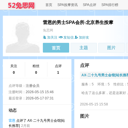
首页
SPA按摩资讯
SPA点评
SPA排行榜
雷恩的男士SPA会所-北京养生按摩
兔思网
加关注
发短信
加好友
主题
图片
首页
点评
关注
粉丝
点评
0
0
1
AX·二十九号男士会馆[站长推荐
服务：5
环境：5
性价比：
点评等级：
注册会员
注册时间：
2026-05-15 15:46
哈去了这么多家，还是这家好
最后登录：
2026-05-17 07:31
2026-05-15 15:58
动态
图片
雷恩
点评了 AX·二十九号男士会馆[站
长推荐]
2月前