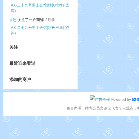
AX·二十九号男士会馆[站长推荐]
(
回
应
)
雷恩
关注了一户商铺
2月前
AX·二十九号男士会馆[站长推荐]
(
点
评
)
关注
最近谁来看过
添加的商户
Powered by
52
免责声明：站内会员言论仅代表个人观点，