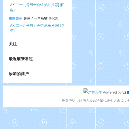
AX·二十九号男士会馆[站长推荐]
(
回
应
)
格调先生
关注了一户商铺
04-20
AX·二十九号男士会馆[站长推荐]
(
点
评
)
关注
最近谁来看过
添加的商户
Powered by
52
免责声明：站内会员言论仅代表个人观点，