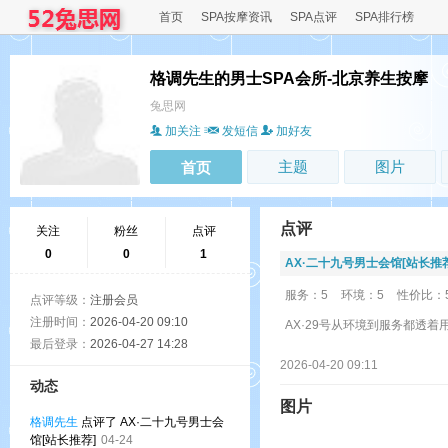
首页
SPA按摩资讯
SPA点评
SPA排行榜
格调先生的男士SPA会所-北京养生按摩
兔思网
加关注
发短信
加好友
主题
图片
首页
点评
关注
粉丝
点评
0
0
1
AX·二十九号男士会馆[站长推荐
服务：5
环境：5
性价比：
点评等级：
注册会员
注册时间：
2026-04-20 09:10
AX·29号从环境到服务都透
最后登录：
2026-04-27 14:28
2026-04-20 09:11
动态
图片
格调先生
点评了 AX·二十九号男士会
馆[站长推荐]
04-24