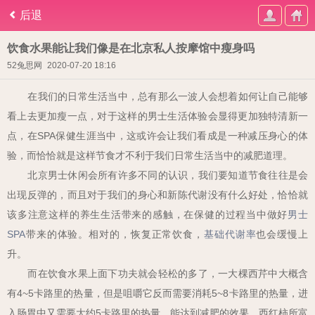
后退
饮食水果能让我们像是在北京私人按摩馆中瘦身吗
52兔思网
2020-07-20 18:16
在我们的日常生活当中，总有那么一波人会想着如何让自己能够
看上去更加瘦一点，对于这样的男士生活体验会显得更加独特清新一
点，在
SPA
保健生涯当中，这或许会让我们看成是一种减压身心的体
验，而恰恰就是这样节食才不利于我们日常生活当中的减肥道理。
北京男士休闲会所有许多不同的认识，我们要知道节食往往是会
出现反弹的，而且对于我们的身心和新陈代谢没有什么好处，恰恰就
该多注意这样的养生生活带来的感触，在保健的过程当中做好
男士
SPA
带来的体验。相对的，恢复正常饮食，
基础代谢率
也会缓慢上
升。
而在饮食水果上面下功夫就会轻松的多了，一大棵西芹中大概含
有
4~5
卡路里的热量，但是咀嚼它反而需要消耗
5~8
卡路里的热量，进
入肠胃中又需要大约
5
卡路里的热量，能达到减肥的效果。西红柿所富